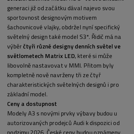
generaci již od začátku dával najevo svou
sportovnost designovým motivem
šachovnicové vlajky, obdržel nyní specifický
světelný design také model S3*. Řidič má na
výběr
čtyři různé designy denních světel ve
světlometech Matrix LED
, které si může
libovolně nastavovat v MMI. Přitom byly
kompletně nově navrženy tři ze čtyř
charakteristických světelných designů i pro
základní model.
Ceny a dostupnost
Modely A3 s novými prvky výbavy budou u
autorizovaných prodejců Audi k dispozici od
podzimu 2026. České ceny budou oznámeny