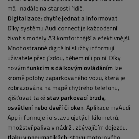
má i nadále na starosti řidič.
Digitalizace: chytře jednat a informovat
Díky systému Audi connect je každodenní
život s modely A3 komfortnější a efektivnější.
Mnohostranné digitální služby informují
uživatele před jízdou, během ní i po ní. Díky
novým
funkcím s dálkovým ovládáním
lze
kromě polohy zaparkovaného vozu, která je
zobrazována na mapě chytrého telefonu,
zjišťovat také
stav parkovací brzdy,
osvětlení nebo dveří či oken
. Aplikace myAudi
App informuje i o stavu ujetých kilometrů,
množství paliva v nádrži, zbývajícím dojezdu,
tlaku v pneumatikách
, stavu motorového