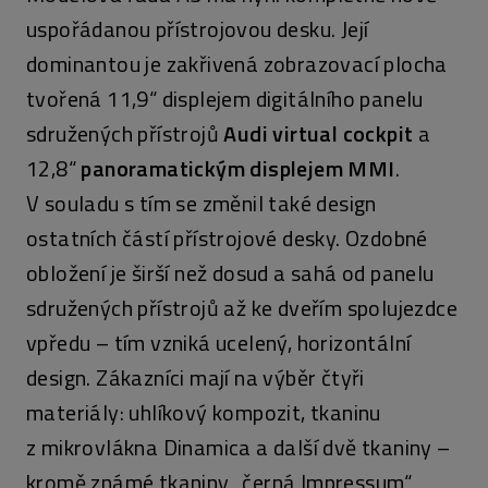
uspořádanou přístrojovou desku. Její
dominantou je zakřivená zobrazovací plocha
tvořená 11,9“ displejem digitálního panelu
sdružených přístrojů
Audi virtual cockpit
a
12,8“
panoramatickým displejem MMI
.
V souladu s tím se změnil také design
ostatních částí přístrojové desky. Ozdobné
obložení je širší než dosud a sahá od panelu
sdružených přístrojů až ke dveřím spolujezdce
vpředu – tím vzniká ucelený, horizontální
design. Zákazníci mají na výběr čtyři
materiály: uhlíkový kompozit, tkaninu
z mikrovlákna Dinamica a další dvě tkaniny –
kromě známé tkaniny „černá Impressum“