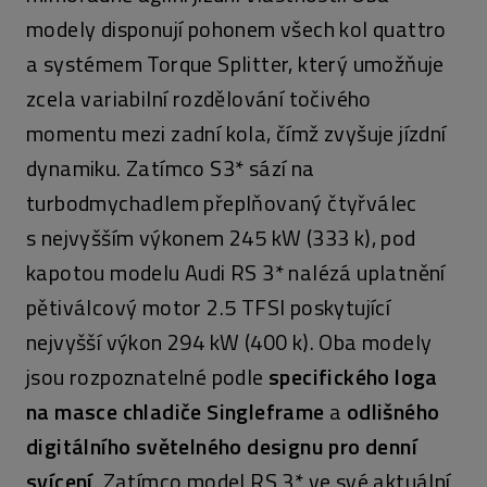
modely disponují pohonem všech kol quattro
a systémem Torque Splitter, který umožňuje
zcela variabilní rozdělování točivého
momentu mezi zadní kola, čímž zvyšuje jízdní
dynamiku. Zatímco S3* sází na
turbodmychadlem přeplňovaný čtyřválec
s nejvyšším výkonem 245 kW (333 k), pod
kapotou modelu Audi RS 3* nalézá uplatnění
pětiválcový motor 2.5 TFSI poskytující
nejvyšší výkon 294 kW (400 k). Oba modely
jsou rozpoznatelné podle
specifického loga
na masce chladiče Singleframe
a
odlišného
digitálního světelného designu pro denní
svícení
. Zatímco model RS 3* ve své aktuální