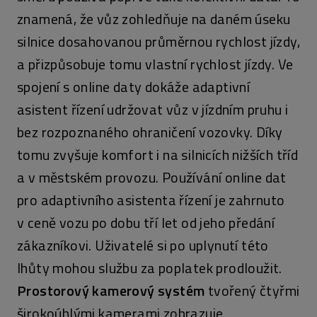
znamená, že vůz zohledňuje na daném úseku
silnice dosahovanou průměrnou rychlost jízdy,
a přizpůsobuje tomu vlastní rychlost jízdy. Ve
spojení s online daty dokáže adaptivní
asistent řízení udržovat vůz v jízdním pruhu i
bez rozpoznaného ohraničení vozovky. Díky
tomu zvyšuje komfort i na silnicích nižších tříd
a v městském provozu. Používání online dat
pro adaptivního asistenta řízení je zahrnuto
v ceně vozu po dobu tří let od jeho předání
zákazníkovi. Uživatelé si po uplynutí této
lhůty mohou službu za poplatek prodloužit.
Prostorový kamerový systém
tvořený čtyřmi
širokoúhlými kamerami zobrazuje