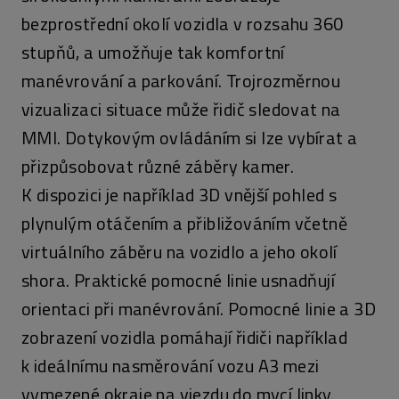
bezprostřední okolí vozidla v rozsahu 360
stupňů, a umožňuje tak komfortní
manévrování a parkování. Trojrozměrnou
vizualizaci situace může řidič sledovat na
MMI. Dotykovým ovládáním si lze vybírat a
přizpůsobovat různé záběry kamer.
K dispozici je například 3D vnější pohled s
plynulým otáčením a přibližováním včetně
virtuálního záběru na vozidlo a jeho okolí
shora. Praktické pomocné linie usnadňují
orientaci při manévrování. Pomocné linie a 3D
zobrazení vozidla pomáhají řidiči například
k ideálnímu nasměrování vozu A3 mezi
vymezené okraje na vjezdu do mycí linky.