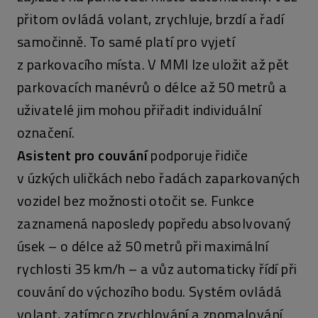
přitom ovládá volant, zrychluje, brzdí a řadí
samočinně. To samé platí pro vyjetí
z parkovacího místa. V MMI lze uložit až pět
parkovacích manévrů o délce až 50 metrů a
uživatelé jim mohou přiřadit individuální
označení.
Asistent pro couvání
podporuje řidiče
v úzkých uličkách nebo řadách zaparkovaných
vozidel bez možnosti otočit se. Funkce
zaznamená naposledy popředu absolvovaný
úsek – o délce až 50 metrů při maximální
rychlosti 35 km/h – a vůz automaticky řídí při
couvání do výchozího bodu. Systém ovládá
volant, zatímco zrychlování a zpomalování