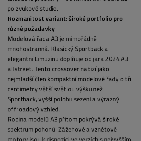
po zvukové studio.
Rozmanitost variant: široké portfolio pro
různé požadavky
Modelová řada A3 je mimořádně
mnohostranná. Klasický Sportback a
elegantní Limuzínu doplňuje od jara 2024 A3
allstreet. Tento crossover nabízí jako
nejmladší člen kompaktní modelové řady o tři
centimetry větší světlou výšku než
Sportback, vyšší polohu sezení a výrazný
offroadový vzhled.
Rodina modelů A3 přitom pokrývá široké
spektrum pohonů. Zážehové a vznětové
motory jsou k dispozici ve verzích s nejvyšším