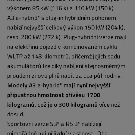
výkonem 85 kW (116 k) a 110 kW (150 k).
A3 e-hybrid* s plug-in hybridním pohonem
nabízí nejvyšší celkový výkon 150 kW (204 k),
resp. 200 kW (272 k). Plug-hybridní verze mají
na elektřinu dojezd v kombinovaném cyklu
WLTP až 143 kilometrů, přičemž jejich sadu
akumulátorů lze díky nabíjení stejnosměrným
proudem znovu plně nabít za cca půl hodiny.
Modely A3 e-hybrid* mají nyní nejvyšší
přípustnou hmotnost přívěsu 1700
kilogramů, což je o 300 kilogramů více
než
dosud.
Sportovní verze S3* a RS 3* nabízejí
mimořádně agilní jízdní vlastnosti. Oba