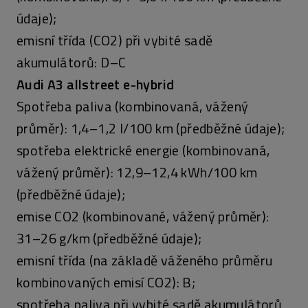
údaje);
emisní třída (CO2) při vybité sadě
akumulátorů: D–C
Audi A3 allstreet e-hybrid
Spotřeba paliva (kombinovaná, vážený
průměr): 1,4–1,2 l/100 km (předběžné údaje);
spotřeba elektrické energie (kombinovaná,
vážený průměr): 12,9–12,4 kWh/100 km
(předběžné údaje);
emise CO2 (kombinované, vážený průměr):
31–26 g/km (předběžné údaje);
emisní třída (na základě váženého průměru
kombinovaných emisí CO2): B;
spotřeba paliva při vybité sadě akumulátorů