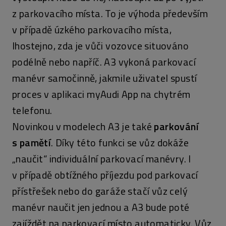
z parkovacího místa. To je výhoda především
v případě úzkého parkovacího místa,
lhostejno, zda je vůči vozovce situováno
podélně nebo napříč. A3 vykoná parkovací
manévr samočinně, jakmile uživatel spustí
proces v aplikaci myAudi App na chytrém
telefonu.
Novinkou v modelech A3 je také
parkování
s pamětí
. Díky této funkci se vůz dokáže
„naučit“ individuální parkovací manévry. I
v případě obtížného příjezdu pod parkovací
přístřešek nebo do garáže stačí vůz celý
manévr naučit jen jednou a A3 bude poté
zajíždět na parkovací místo automaticky. Vůz