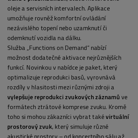
oleje a servisních intervalech. Aplikace
umožňuje rovněž komfortní ovládání
nezávislého topení nebo uzamknutí či
odemknutí vozidla na dálku.
Služba „Functions on Demand“ nabízí
možnost dodatečné aktivace nejrůznějších
funkcí. Novinkou v nabídce je paket, který
optimalizuje reprodukci basů, vyrovnává
rozdíly v hlasitosti mezi různými zdroji a
vylepšuje reprodukci zvukových záznamů
ve
formátech ztrátové komprese zvuku. Kromě
toho si mohou zákazníci vybrat také
virtuální
prostorový zvuk
, který simuluje různé
akustické prostory – od koncertního sálu až