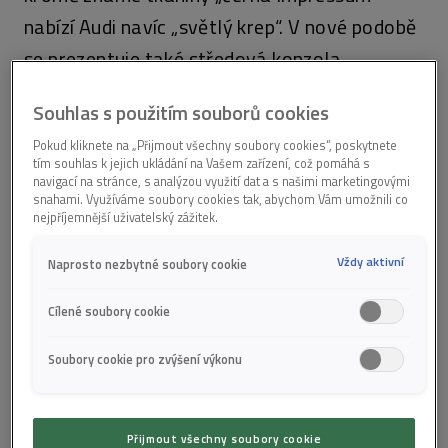
nabízí Audi navíc „světlý krep“. V nové podobě
se prezentuje také středová konzola.
Odkládací přihrádka pro mobilní telefon je
Souhlas s použitím souborů cookies
nyní orientována k sedadlu řidiče
a nabízí
Pokud kliknete na „Přijmout všechny soubory cookies“, poskytnete
funkci bezkabelového nabíjení s nabíjecím
tím souhlas k jejich ukládání na Vašem zařízení, což pomáhá s
výkonem 25 W.
navigací na stránce, s analýzou využití dat a s našimi marketingovými
snahami. Využíváme soubory cookies tak, abychom Vám umožnili co
Všechny volanty v modernizovaných
nejpříjemnější uživatelský zážitek.
modelech A3 nabízejí
mechanický ovládací
Vždy aktivní
Naprosto nezbytné soubory cookie
váleček integrovaný do multifunkčních
tlačítek
. Nezávisle na funkcích mají zákazníci
Cílené soubory cookie
na výběr tři různé verze volantu: dvě
Soubory cookie pro zvýšení výkonu
dvouramenné varianty a tříramenný volant
pro modely S line a S, který má nahoře a dole
zploštělý věnec.
Přijmout všechny soubory cookie